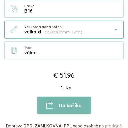
Barva
Bílá
Velikost a doba hoření
velká xl
(150x200mm, 120h)
Tvar
válec
€ 51.96
ks
Do košíku
Doprava
DPD, ZÁSILKOVNA, PPL
nebo osobně na
prodejně
.