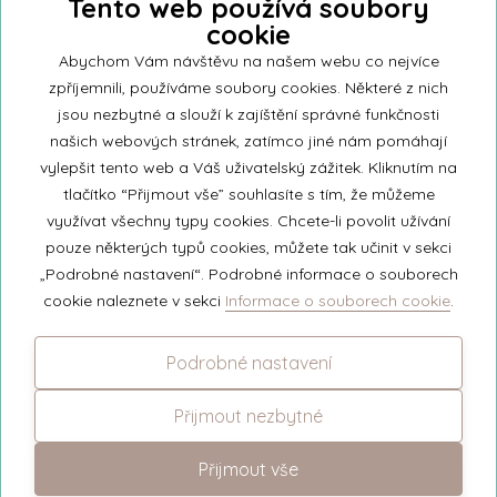
Tento web používá soubory
cookie
Přihlašte se k našemu newsletteru a buďte jako první informováni o
nejnovějších kolekcích svíček a aktualitách z rodinné firmy Unipar.
Abychom Vám návštěvu na našem webu co nejvíce
zpříjemnili, používáme soubory cookies. Některé z nich
jsou nezbytné a slouží k zajíštění správné funkčnosti
našich webových stránek, zatímco jiné nám pomáhají
vylepšit tento web a Váš uživatelský zážitek. Kliknutím na
© 2026 Unipar
tlačítko “Přijmout vše” souhlasíte s tím, že můžeme
využívat všechny typy cookies. Chcete-li povolit užívání
pouze některých typů cookies, můžete tak učinit v sekci
+420 571 651 531
„Podrobné nastavení“. Podrobné informace o souborech
eshop@unipar.cz
cookie naleznete v sekci
Informace o souborech cookie
.
Facebook
Podrobné nastavení
Instagram
Přijmout nezbytné
Přijmout vše
Změnit nastavení cookies