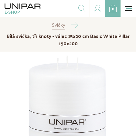
Dárkové balíčky
0
E-SHOP
Doplňky
Svíčky
CZK
EUR
Bílá svíčka, tři knoty - válec 15x20 cm Basic White Pillar
Doprodej
150x200
Na přání
Kampaně