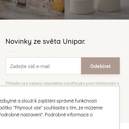
Novinky ze světa Unipar.
Přihlašte se k našemu newsletteru a buďte jako první informováni o
nejnovějších kolekcích svíček a aktualitách z rodinné firmy Unipar.
bytné a slouží k zajíštění správné funkčnosti
ačítko “Přijmout vše” souhlasíte s tím, že můžeme
i „Podrobné nastavení“. Podrobné informace o