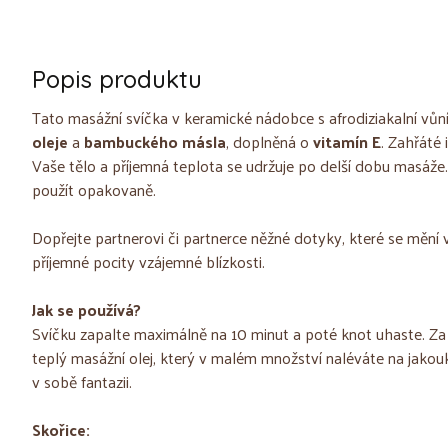
Popis produktu
Tato masážní svíčka v keramické nádobce s afrodiziakalní vůn
oleje
a
bambuckého másla
, doplněná o
vitamín E
. Zahřáté 
Vaše tělo a příjemná teplota se udržuje po delší dobu masáže. 
použít opakovaně.
Dopřejte partnerovi či partnerce něžné dotyky, které se měn
příjemné pocity vzájemné blízkosti.
Jak se používá?
Svíčku zapalte maximálně na 10 minut a poté knot uhaste. Za 
teplý masážní olej, který v malém množství naléváte na jakouk
v sobě fantazii.
Skořice: