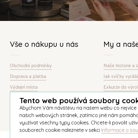
Vše o nákupu u nás
My a naš
Obchodní podmínky
Naše historie a
Doprava a platba
Jak svíčky vyrá
Výdejní místa
Exkurze do výro
Garance spokojenosti
Kontakt
Tento web používá soubory cook
Informace o souborech cookie
Abychom Vám návštěvu na našem webu co nejvíce zpří
našich webových stránek, zatímco jiné nám pomáhají v
využívat všechny typy cookies. Chcete-li povolit už
souborech cookie naleznete v sekci
Informace o so