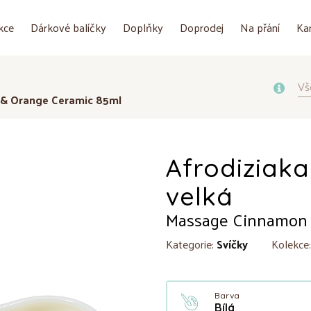
kce
Dárkové balíčky
Doplňky
Doprodej
Na přání
Ka
Vš
n & Orange Ceramic 85ml
Afrodiziaka
velká
Massage Cinnamon 
Kategorie:
Svíčky
Kolekce
Barva
Bílá