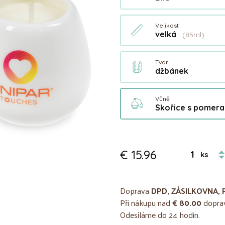
Velikost
velká
(85ml)
Tvar
džbánek
Vůně
Skořice s pomer
€ 15.96
ks
Doprava
DPD, ZÁSILKOVNA, 
Při nákupu nad
€ 80.00
doprav
Odesíláme do 24 hodin.