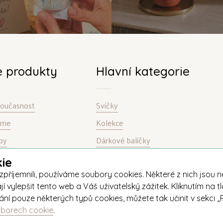
e produkty
Hlavní kategorie
 současnost
Svíčky
bíme
Kolekce
by
Dárkové balíčky
ie
jemnili, používáme soubory cookies. Některé z nich jsou nez
ylepšit tento web a Váš uživatelský zážitek. Kliknutím na tl
ívání pouze některých typů cookies, můžete tak učinit v sekc
uborech cookie
.