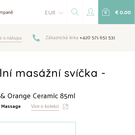
€ 0.00
EUR
mpaně
0
Zákaznická linka
+420 571 651 531
e o nákupu
lní masážní svíčka -
& Orange Ceramic 85ml
:
Massage
Více o kolekci