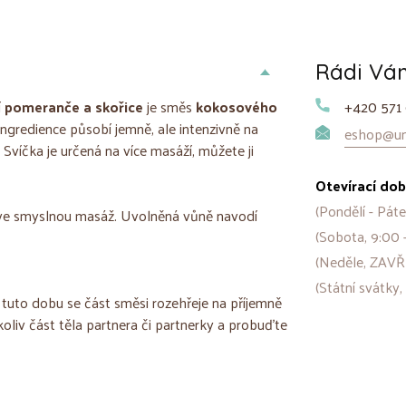
Rádi V
í
pomeranče a skořice
je směs
kokosového
+420 571 
ingredience působí jemně, ale intenzivně na
eshop@uni
Svíčka je určená na více masáží, můžete ji
Otevírací dob
(Pondělí - Páte
í ve smyslnou masáž. Uvolněná vůně navodí
(Sobota, 9:00 
(Neděle, ZAVŘ
(Státní svátky,
tuto dobu se část směsi rozehřeje na příjemně
oliv část těla partnera či partnerky a probuďte