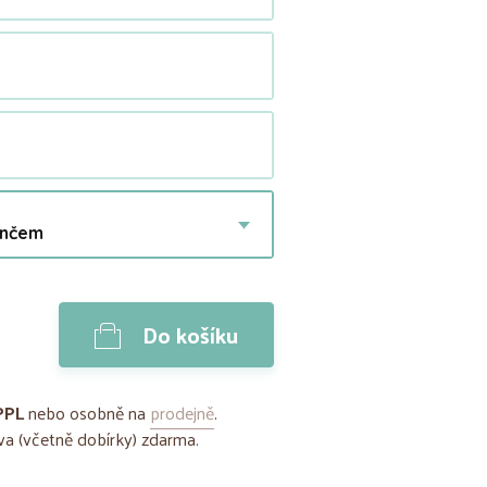
ančem
Do košíku
PPL
nebo osobně na
prodejně
.
a (včetně dobírky) zdarma.