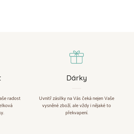
t
Dárky
aše radost
Uvnitř zásilky na Vás čeká nejen Vaše
elková
vysněné zboží, ale vždy i nějaké to
y.
překvapení.