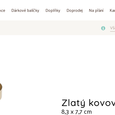
kce
Dárkové balíčky
Doplňky
Doprodej
Na přání
Ka
Vš
Zlatý kovov
8,3 x 7,7 cm