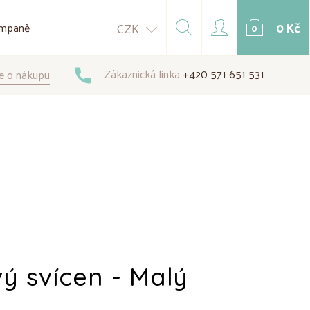
0 Kč
CZK
mpaně
0
Zákaznická linka
+420 571 651 531
e o nákupu
ý svícen - Malý