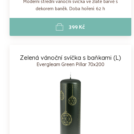
Moderní střední vánoční svíčka ve zlaté barvě s
dekorem baněk. Doba hoření: 62 h
399 Kč
Zelená vánoční svíčka s baňkami (L)
Evergleam Green Pillar 70x200