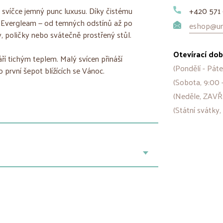
svíčce jemný punc luxusu. Díky čistému
+420 571 
 Evergleam — od temných odstínů až po
eshop@uni
y, poličky nebo svátečně prostřený stůl.
Otevírací dob
ří tichým teplem. Malý svícen přináší
(Pondělí - Páte
 první šepot blížících se Vánoc.
(Sobota, 9:00 
(Neděle, ZAVŘ
(Státní svátky,