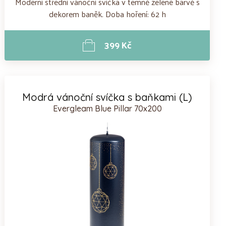
Moderní střední vánoční svíčka v temně zelené barvě s
dekorem baněk. Doba hoření: 62 h
399 Kč
Modrá vánoční svíčka s baňkami (L)
Evergleam Blue Pillar 70x200