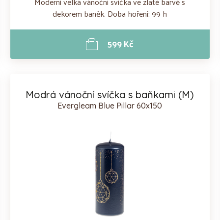
Moderní velká vánoční svíčka ve zlaté barvě s
dekorem baněk. Doba hoření: 99 h
599 Kč
Modrá vánoční svíčka s baňkami (M)
Evergleam Blue Pillar 60x150