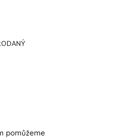
RODANÝ
ám pomůžeme