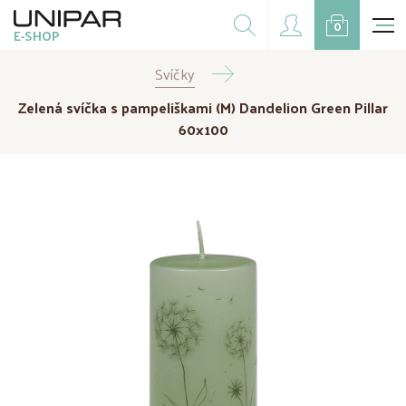
Dárkové balíčky
0
E-SHOP
Doplňky
Svíčky
CZK
EUR
Zelená svíčka s pampeliškami (M) Dandelion Green Pillar
Doprodej
60x100
Na přání
Kampaně