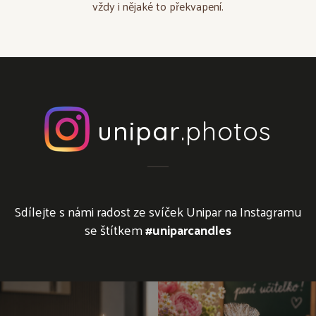
vždy i nějaké to překvapení.
unipar
.photos
Sdílejte s námi radost ze svíček Unipar na Instagramu
se štítkem
#uniparcandles