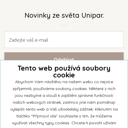
Novinky ze světa Unipar.
Tento web používá soubory
cookie
Přihlašte se k našemu newsletteru a buďte jako první informováni o
nejnovějších kolekcích svíček a aktualitách z rodinné firmy Unipar.
Abychom Vám návštěvu na našem webu co nejvíce
zpříjemnili, používáme soubory cookies. Některé z nich
jsou nezbytné a slouží k zajíštění správné funkčnosti
našich webových stránek, zatímco jiné nám pomáhají
vylepšit tento web a Váš uživatelský zážitek. Kliknutím na
© 2026 Unipar
tlačítko “Přijmout vše” souhlasíte s tím, že můžeme
využívat všechny typy cookies. Chcete-li povolit užívání