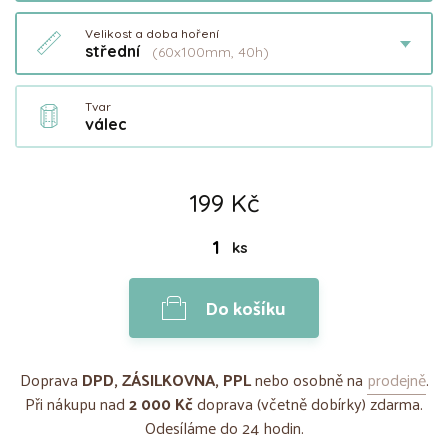
Velikost a doba hoření
střední
(60x100mm, 40h)
Tvar
válec
199 Kč
ks
Do košíku
Doprava
DPD, ZÁSILKOVNA, PPL
nebo osobně na
prodejně
.
Při nákupu nad
2 000 Kč
doprava (včetně dobírky) zdarma.
Odesíláme do 24 hodin.