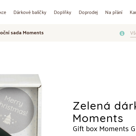
kce
Dárkové balíčky
Doplňky
Doprodej
Na přání
Ka
noční sada Moments
Vš
Zelená dár
Moments
Gift box Moments G