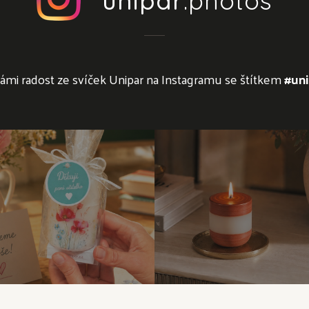
unipar
.photos
námi radost ze svíček Unipar na Instagramu se štítkem
#uni