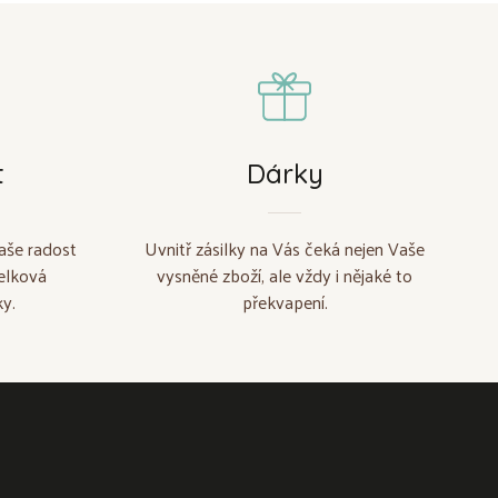
t
Dárky
aše radost
Uvnitř zásilky na Vás čeká nejen Vaše
elková
vysněné zboží, ale vždy i nějaké to
y.
překvapení.