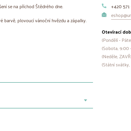
šení se na příchod Štědrého dne.
+420 571 
eshop@uni
é barvě, plovoucí vánoční hvězdu a zápalky.
Otevírací dob
(Pondělí - Páte
(Sobota, 9:00 
(Neděle, ZAVŘ
(Státní svátky,