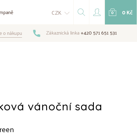
0 Kč
CZK
mpaně
0
Zákaznická linka
+420 571 651 531
e o nákupu
ková vánoční sada
reen