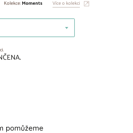
Kolekce:
Moments
Více o kolekci
ci.
NČENA.
ám pomůžeme