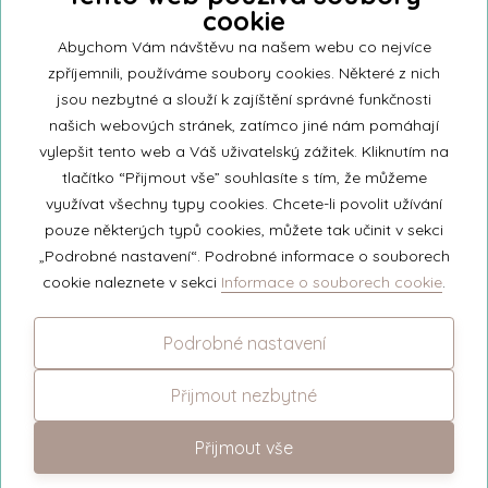
cookie
Přihlašte se k našemu newsletteru a buďte jako první informováni o
nejnovějších kolekcích svíček a aktualitách z rodinné firmy Unipar.
Abychom Vám návštěvu na našem webu co nejvíce
zpříjemnili, používáme soubory cookies. Některé z nich
jsou nezbytné a slouží k zajíštění správné funkčnosti
našich webových stránek, zatímco jiné nám pomáhají
vylepšit tento web a Váš uživatelský zážitek. Kliknutím na
© 2026 Unipar
tlačítko “Přijmout vše” souhlasíte s tím, že můžeme
využívat všechny typy cookies. Chcete-li povolit užívání
pouze některých typů cookies, můžete tak učinit v sekci
+420 571 651 531
„Podrobné nastavení“. Podrobné informace o souborech
eshop@unipar.cz
cookie naleznete v sekci
Informace o souborech cookie
.
Facebook
Podrobné nastavení
Instagram
Přijmout nezbytné
Přijmout vše
Změnit nastavení cookies