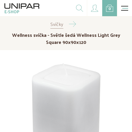
Dárkové balíčky
0
E-SHOP
Doplňky
Svíčky
CZK
EUR
Wellness svíčka - Světle šedá Wellness Light Grey
Doprodej
Square 90x90x120
Na přání
Kampaně