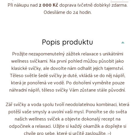
Při nákupu nad
2 000 Kč
doprava (včetně dobírky) zdarma.
Odesíláme do 24 hodin.
Popis produktu
Prožijte nezapomenutelný zážitek relaxace s unikátními
wellness svíčkami. Na první pohled můžou působit jako
klasické svíčky, ale dovolte nám odhalit jejich tajemství.
Těleso světle šedé svíčky je duté, vkládá se do něj náplň,
která je ponořená ve vodě. Po dohoření vyměníte pouze
náhradní náplň, těleso svíčky Vám zůstane stále původní.
Zář svíčky a voda spolu tvoří neodolatelnou kombinaci, která
potěší vaše smysly a uvolní vaši mysl. Ponořte se do světa
našich wellness svíček a objevte dokonalý recept na
odpočinek a relaxaci. Užijte si každý okamžik a dopřejte si
chvíle pro sebe, které si určitě zasloužíte. :-)