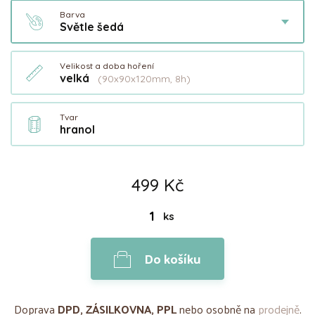
Barva
Světle šedá
Velikost a doba hoření
velká
(90x90x120mm, 8h)
Tvar
hranol
499 Kč
ks
Do košíku
Doprava
DPD, ZÁSILKOVNA, PPL
nebo osobně na
prodejně
.