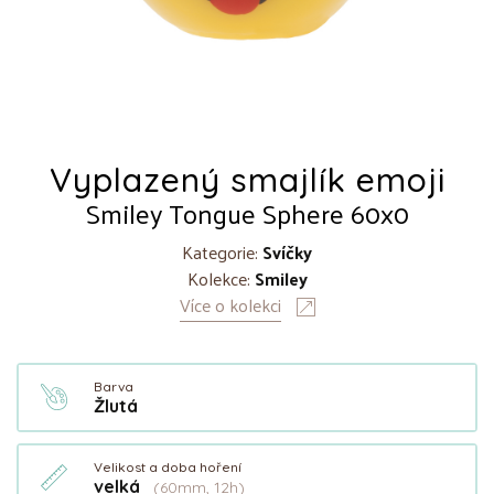
Vyplazený smajlík emoji
Smiley Tongue Sphere 60x0
Kategorie:
Svíčky
Kolekce:
Smiley
Více o kolekci
Barva
Žlutá
Velikost a doba hoření
velká
(60mm, 12h)