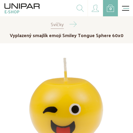
Dárkové balíčky
0
E-SHOP
Doplňky
Svíčky
CZK
EUR
Vyplazený smajlík emoji Smiley Tongue Sphere 60x0
Doprodej
Na přání
Kampaně