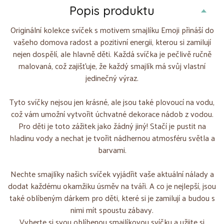
Popis produktu
Originální kolekce svíček s motivem smajlíku Emoji přináší do
vašeho domova radost a pozitivní energii, kterou si zamilují
nejen dospělí, ale hlavně děti. Každá svíčka je pečlivě ručně
malovaná, což zajišťuje, že každý smajlík má svůj vlastní
jedinečný výraz.
Tyto svíčky nejsou jen krásné, ale jsou také plovoucí na vodu,
což vám umožní vytvořit úchvatné dekorace nádob z vodou.
Pro děti je toto zážitek jako žádný jiný! Stačí je pustit na
hladinu vody a nechat je tvořit nádhernou atmosféru světla a
barvami.
Nechte smajlíky našich svíček vyjádřit vaše aktuální nálady a
dodat každému okamžiku úsměv na tváři. A co je nejlepší, jsou
také oblíbeným dárkem pro děti, které si je zamilují a budou s
nimi mít spoustu zábavy.
Vyberte si svou oblíbenou smajlíkovou svíčku a užijte si