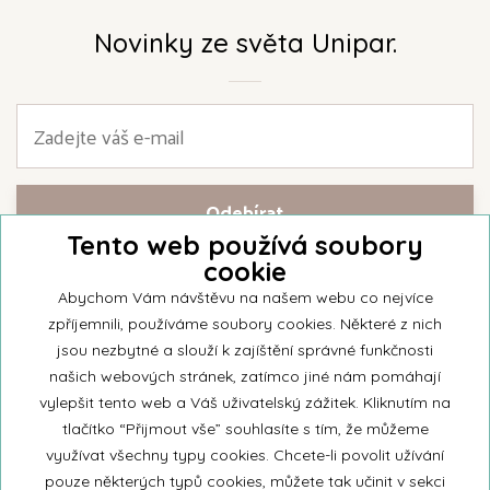
Novinky ze světa Unipar.
Tento web používá soubory
cookie
Přihlašte se k našemu newsletteru a buďte jako první informováni o
nejnovějších kolekcích svíček a aktualitách z rodinné firmy Unipar.
Abychom Vám návštěvu na našem webu co nejvíce
zpříjemnili, používáme soubory cookies. Některé z nich
jsou nezbytné a slouží k zajíštění správné funkčnosti
našich webových stránek, zatímco jiné nám pomáhají
vylepšit tento web a Váš uživatelský zážitek. Kliknutím na
© 2026 Unipar
tlačítko “Přijmout vše” souhlasíte s tím, že můžeme
využívat všechny typy cookies. Chcete-li povolit užívání
pouze některých typů cookies, můžete tak učinit v sekci