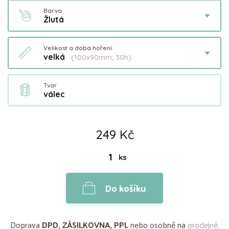
Barva
Žlutá
Velikost a doba hoření
velká
(100x90mm, 30h)
Tvar
válec
249 Kč
ks
Do košíku
Doprava
DPD, ZÁSILKOVNA, PPL
nebo osobně na
prodejně
.