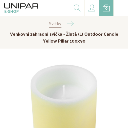
Dárkové balíčky
0
E-SHOP
Doplňky
Svíčky
CZK
EUR
Venkovní zahradní svíčka - Žlutá (L) Outdoor Candle
Doprodej
Yellow Pillar 100x90
Na přání
Kampaně