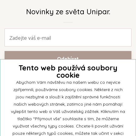
Novinky ze světa Unipar.
Tento web používá soubory
cookie
Přihlašte se k našemu newsletteru a buďte jako první informováni o
nejnovějších kolekcích svíček a aktualitách z rodinné firmy Unipar.
Abychom Vám návštěvu na našem webu co nejvíce
zpříjemnili, používáme soubory cookies. Některé z nich
jsou nezbytné a slouží k zajíštění správné funkčnosti
našich webových stránek, zatímco jiné nám pomáhají
vylepšit tento web a Váš uživatelský zážitek. Kliknutím na
© 2026 Unipar
tlačítko “Přijmout vše” souhlasíte s tím, že můžeme
využívat všechny typy cookies. Chcete-li povolit užívání
pouze některých typů cookies, můžete tak učinit v sekci