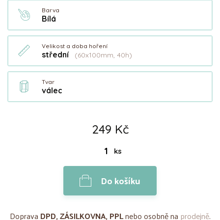
Barva
Bílá
Velikost a doba hoření
střední
(60x100mm, 40h)
Tvar
válec
249 Kč
ks
Do košíku
Doprava
DPD, ZÁSILKOVNA, PPL
nebo osobně na
prodejně
.