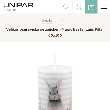
Dárkové balíčky
0
E-SHOP
Doplňky
Svíčky
CZK
EUR
Velikonoční svíčka se zajíčkem Magic Easter zajíc Pillar
Doprodej
60x100
Na přání
Kampaně