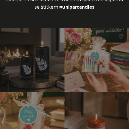
se štítkem
#uniparcandles