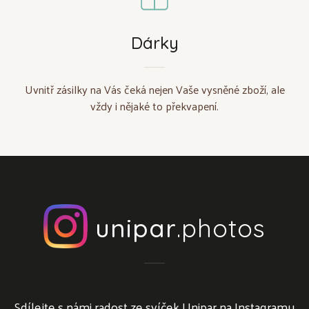
Dárky
Uvnitř zásilky na Vás čeká nejen Vaše vysněné zboží, ale
vždy i nějaké to překvapení.
unipar
.photos
Sdílejte s námi radost ze svíček Unipar na Instagramu