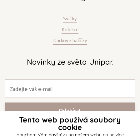
Svíčky
Kolekce
Dárkové balíčky
Novinky ze světa Unipar.
Tento web používá soubory
cookie
Přihlašte se k našemu newsletteru a buďte jako první informováni o
nejnovějších kolekcích svíček a aktualitách z rodinné firmy Unipar.
Abychom Vám návštěvu na našem webu co nejvíce