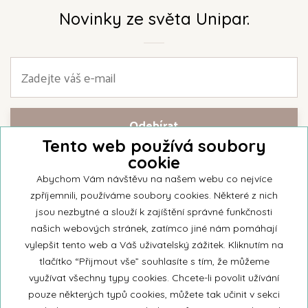
Novinky ze světa Unipar.
Tento web používá soubory
cookie
Přihlašte se k našemu newsletteru a buďte jako první informováni o
nejnovějších kolekcích svíček a aktualitách z rodinné firmy Unipar.
Abychom Vám návštěvu na našem webu co nejvíce
zpříjemnili, používáme soubory cookies. Některé z nich
jsou nezbytné a slouží k zajíštění správné funkčnosti
našich webových stránek, zatímco jiné nám pomáhají
vylepšit tento web a Váš uživatelský zážitek. Kliknutím na
© 2026 Unipar
tlačítko “Přijmout vše” souhlasíte s tím, že můžeme
využívat všechny typy cookies. Chcete-li povolit užívání
pouze některých typů cookies, můžete tak učinit v sekci
+420 571 651 531