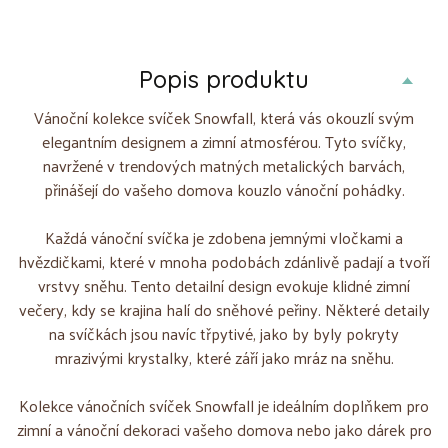
Popis produktu
Vánoční kolekce svíček Snowfall, která vás okouzlí svým
elegantním designem a zimní atmosférou. Tyto svíčky,
navržené v trendových matných metalických barvách,
přinášejí do vašeho domova kouzlo vánoční pohádky.
Každá vánoční svíčka je zdobena jemnými vločkami a
hvězdičkami, které v mnoha podobách zdánlivě padají a tvoří
vrstvy sněhu. Tento detailní design evokuje klidné zimní
večery, kdy se krajina halí do sněhové peřiny. Některé detaily
na svíčkách jsou navíc třpytivé, jako by byly pokryty
mrazivými krystalky, které září jako mráz na sněhu.
Kolekce vánočních svíček Snowfall je ideálním doplňkem pro
zimní a vánoční dekoraci vašeho domova nebo jako dárek pro