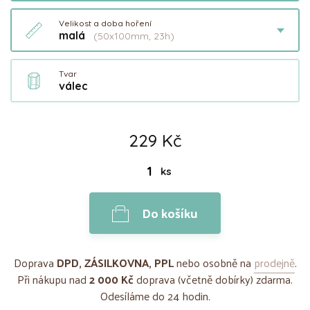
Velikost a doba hoření
malá
(50x100mm, 23h)
Tvar
válec
229 Kč
ks
Do košíku
Doprava
DPD, ZÁSILKOVNA, PPL
nebo osobně na
prodejně
.
Při nákupu nad
2 000 Kč
doprava (včetně dobírky) zdarma.
Odesíláme do 24 hodin.