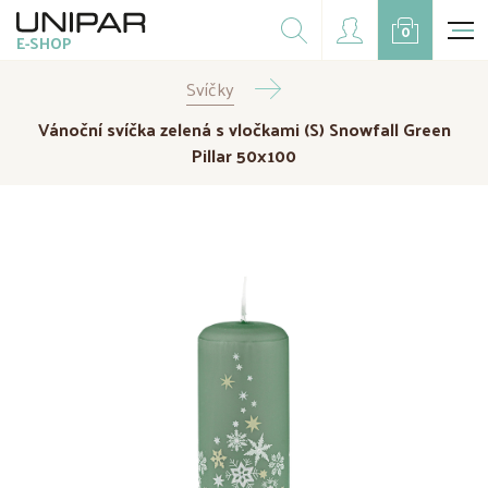
Dárkové balíčky
0
E-SHOP
Doplňky
Svíčky
CZK
EUR
Vánoční svíčka zelená s vločkami (S) Snowfall Green
Doprodej
Pillar 50x100
Na přání
Kampaně