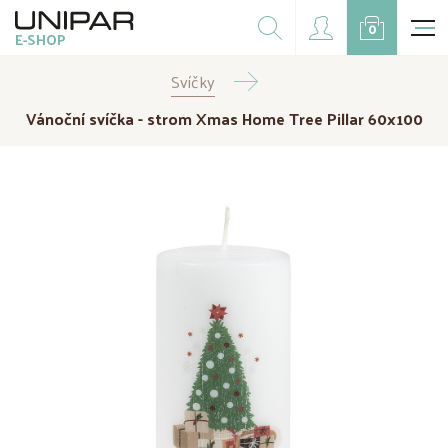
Dárkové balíčky
0
E-SHOP
Doplňky
Svíčky
CZK
EUR
Vánoční svíčka - strom Xmas Home Tree Pillar 60x100
Doprodej
Na přání
Kampaně