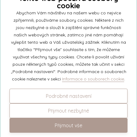
cookie
Přihlašte se k našemu newsletteru a buďte jako první informováni o
nejnovějších kolekcích svíček a aktualitách z rodinné firmy Unipar.
Abychom Vám návštěvu na našem webu co nejvíce
zpříjemnili, používáme soubory cookies. Některé z nich
jsou nezbytné a slouží k zajíštění správné funkčnosti
našich webových stránek, zatímco jiné nám pomáhají
vylepšit tento web a Váš uživatelský zážitek. Kliknutím na
© 2026 Unipar
tlačítko “Přijmout vše” souhlasíte s tím, že můžeme
využívat všechny typy cookies. Chcete-li povolit užívání
pouze některých typů cookies, můžete tak učinit v sekci
+420 571 651 531
„Podrobné nastavení“. Podrobné informace o souborech
eshop@unipar.cz
cookie naleznete v sekci
Informace o souborech cookie
.
Facebook
Podrobné nastavení
Instagram
Přijmout nezbytné
Přijmout vše
Změnit nastavení cookies