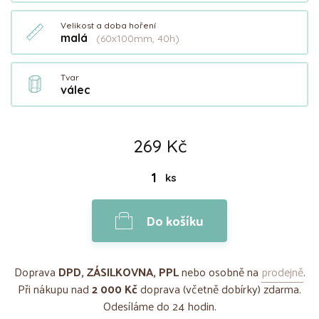
Velikost a doba hoření
malá
(60x100mm, 40h)
Tvar
válec
269 Kč
ks
Do košíku
Doprava
DPD, ZÁSILKOVNA, PPL
nebo osobně na
prodejně
.
Při nákupu nad
2 000 Kč
doprava (včetně dobírky) zdarma.
Odesíláme do 24 hodin.