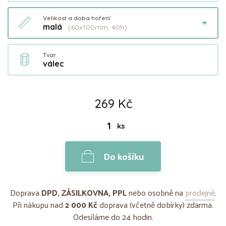
Velikost a doba hoření
malá
(60x100mm, 40h)
Tvar
válec
269 Kč
ks
Do košíku
Doprava
DPD, ZÁSILKOVNA, PPL
nebo osobně na
prodejně
.
Při nákupu nad
2 000 Kč
doprava (včetně dobírky) zdarma.
Odesíláme do 24 hodin.