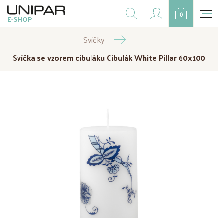
Dárkové balíčky
0
E-SHOP
Doplňky
Svíčky
CZK
EUR
Svíčka se vzorem cibuláku Cibulák White Pillar 60x100
Doprodej
Na přání
Kampaně