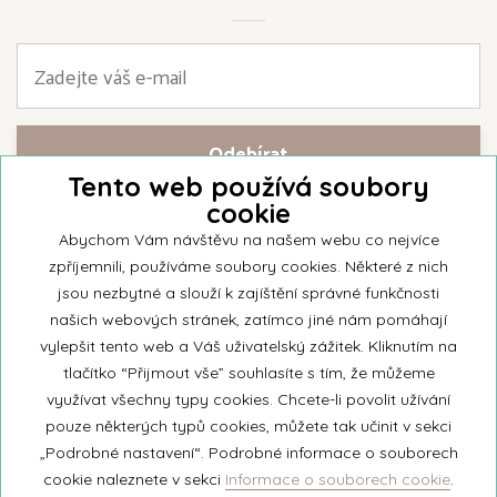
Tento web používá soubory
cookie
Přihlašte se k našemu newsletteru a buďte jako první informováni o
nejnovějších kolekcích svíček a aktualitách z rodinné firmy Unipar.
Abychom Vám návštěvu na našem webu co nejvíce
zpříjemnili, používáme soubory cookies. Některé z nich
jsou nezbytné a slouží k zajíštění správné funkčnosti
našich webových stránek, zatímco jiné nám pomáhají
vylepšit tento web a Váš uživatelský zážitek. Kliknutím na
© 2026 Unipar
tlačítko “Přijmout vše” souhlasíte s tím, že můžeme
využívat všechny typy cookies. Chcete-li povolit užívání
pouze některých typů cookies, můžete tak učinit v sekci
+420 571 651 531
„Podrobné nastavení“. Podrobné informace o souborech
eshop@unipar.cz
cookie naleznete v sekci
Informace o souborech cookie
.