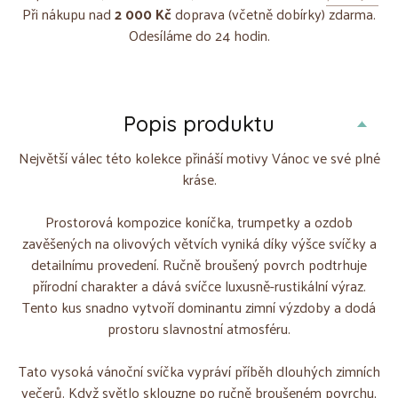
Při nákupu nad
2 000 Kč
doprava (včetně dobírky) zdarma.
Odesíláme do 24 hodin.
Popis produktu
Největší válec této kolekce přináší motivy Vánoc ve své plné
kráse.
Prostorová kompozice koníčka, trumpetky a ozdob
zavěšených na olivových větvích vyniká díky výšce svíčky a
detailnímu provedení. Ručně broušený povrch podtrhuje
přírodní charakter a dává svíčce luxusně-rustikální výraz.
Tento kus snadno vytvoří dominantu zimní výzdoby a dodá
prostoru slavnostní atmosféru.
Tato vysoká vánoční svíčka vypráví příběh dlouhých zimních
večerů. Když světlo sklouzne po ručně broušeném povrchu,