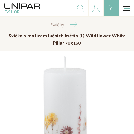
Dárkové balíčky
0
E-SHOP
Doplňky
Svíčky
CZK
EUR
Svíčka s motivem lučních květin (L) Wildflower White
Doprodej
Pillar 70x150
Na přání
Kampaně