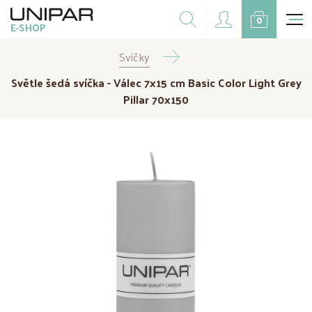
Dárkové balíčky
0
E-SHOP
Doplňky
Svíčky
CZK
EUR
Světle šedá svíčka - Válec 7x15 cm Basic Color Light Grey
Doprodej
Pillar 70x150
Na přání
Kampaně