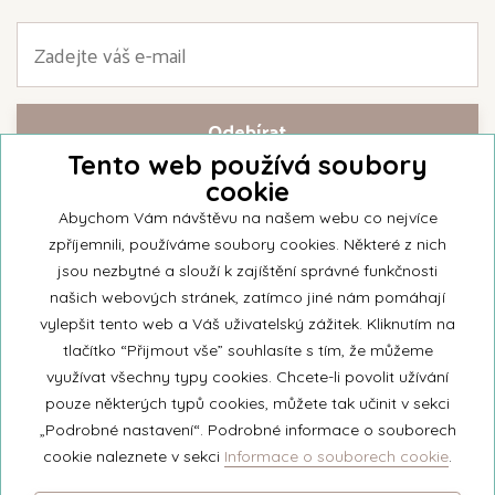
Tento web používá soubory
cookie
Přihlašte se k našemu newsletteru a buďte jako první informováni o
nejnovějších kolekcích svíček a aktualitách z rodinné firmy Unipar.
Abychom Vám návštěvu na našem webu co nejvíce
zpříjemnili, používáme soubory cookies. Některé z nich
jsou nezbytné a slouží k zajíštění správné funkčnosti
našich webových stránek, zatímco jiné nám pomáhají
vylepšit tento web a Váš uživatelský zážitek. Kliknutím na
© 2026 Unipar
tlačítko “Přijmout vše” souhlasíte s tím, že můžeme
využívat všechny typy cookies. Chcete-li povolit užívání
pouze některých typů cookies, můžete tak učinit v sekci
+420 571 651 531
„Podrobné nastavení“. Podrobné informace o souborech
eshop@unipar.cz
cookie naleznete v sekci
Informace o souborech cookie
.