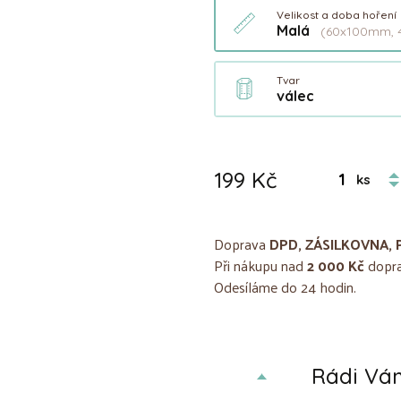
Velikost a doba hoření
Malá
(60x100mm, 
Tvar
válec
199 Kč
ks
Doprava
DPD, ZÁSILKOVNA, 
Při nákupu nad
2 000 Kč
dopra
Odesíláme do 24 hodin.
Rádi V