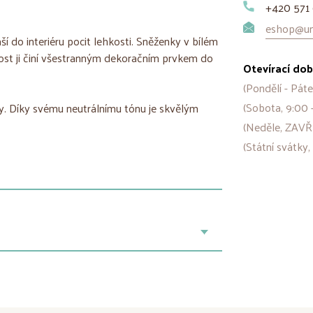
+420 571 
eshop@uni
 do interiéru pocit lehkosti. Sněženky v bílém
ost ji činí všestranným dekoračním prvkem do
Otevírací dob
(Pondělí - Páte
(Sobota, 9:00 
ky. Díky svému neutrálnímu tónu je skvělým
(Neděle, ZAVŘ
(Státní svátky,