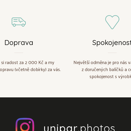
Doprava
Spokojenos
 si radost za 2 000 Kč a my
Největší odměna je pro nás v
opravu (včetně dobírky) za vás.
z doručených balíčků a c
spokojenost s výrobk
unipar
.photos