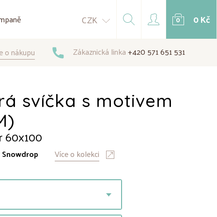
0 Kč
CZK
mpaně
0
Zákaznická linka
+420 571 651 531
e o nákupu
rá svíčka s motivem
M)
r 60x100
:
Snowdrop
Více o kolekci