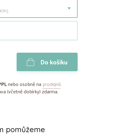
40h)
Do košíku
PPL
nebo osobně na
prodejně
.
va (včetně dobírky) zdarma.
ám pomůžeme