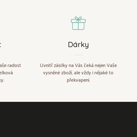
t
Dárky
aše radost
Uvnitř zásilky na Vás čeká nejen Vaše
elková
vysněné zboží, ale vždy i nějaké to
y.
překvapení.