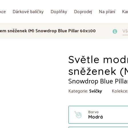
kce
Dárkové balíčky
Doplňky
Doprodej
Na přání
Ka
vem sněženek (M) Snowdrop Blue Pillar 60x100
Vš
Světle mod
sněženek (
Snowdrop Blue Pilla
Kategorie:
Svíčky
Kolekce
Barva
Modrá