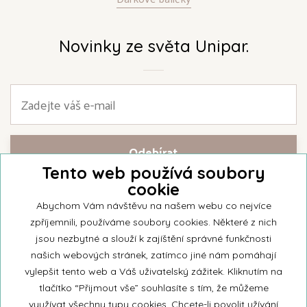
Novinky ze světa Unipar.
Tento web používá soubory
cookie
Přihlašte se k našemu newsletteru a buďte jako první informováni o
nejnovějších kolekcích svíček a aktualitách z rodinné firmy Unipar.
Abychom Vám návštěvu na našem webu co nejvíce
zpříjemnili, používáme soubory cookies. Některé z nich
jsou nezbytné a slouží k zajíštění správné funkčnosti
našich webových stránek, zatímco jiné nám pomáhají
vylepšit tento web a Váš uživatelský zážitek. Kliknutím na
© 2026 Unipar
tlačítko “Přijmout vše” souhlasíte s tím, že můžeme
využívat všechny typy cookies. Chcete-li povolit užívání