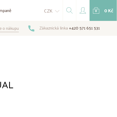
0 Kč
CZK
mpaně
0
Zákaznická linka
+420 571 651 531
e o nákupu
UAL