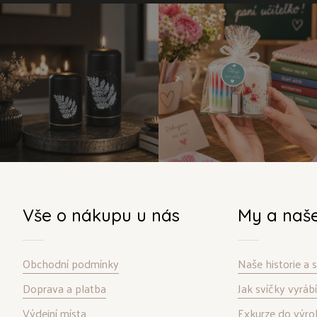
Vše o nákupu u nás
My a naš
Obchodní podmínky
Naše historie a
Doprava a platba
Jak svíčky vyrá
Výdejní místa
Exkurze do výro