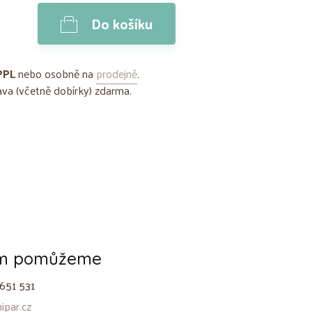
Do košíku
PPL
nebo osobně na
prodejně
.
va (včetně dobírky) zdarma.
ám pomůžeme
651 531
par.cz