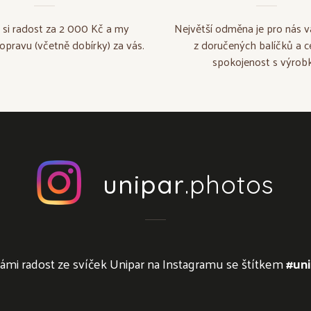
 si radost za 2 000 Kč a my
Největší odměna je pro nás v
opravu (včetně dobírky) za vás.
z doručených balíčků a c
spokojenost s výrobk
unipar
.photos
námi radost ze svíček Unipar na Instagramu se štítkem
#uni