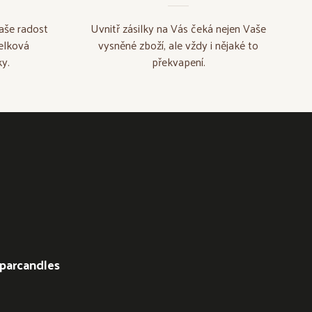
aše radost
Uvnitř zásilky na Vás čeká nejen Vaše
elková
vysněné zboží, ale vždy i nějaké to
y.
překvapení.
parcandles