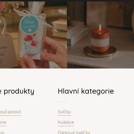
e produkty
Hlavní kategorie
 současnost
Svíčky
bíme
Kolekce
by
Dárkové balíčky