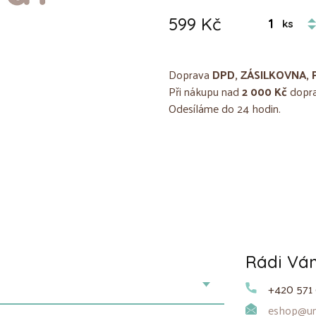
599 Kč
ks
Doprava
DPD, ZÁSILKOVNA, 
Při nákupu nad
2 000 Kč
dopra
Odesíláme do 24 hodin.
Rádi V
+420 571 
eshop@uni