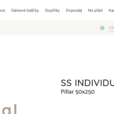
kce
Dárkové balíčky
Doplňky
Doprodej
Na přání
Ka
Vš
SS INDIVID
Pillar 50x250