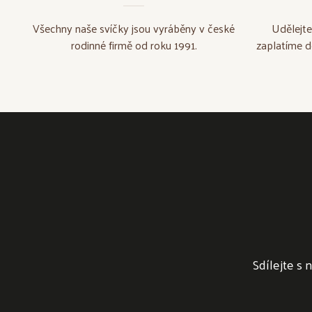
Všechny naše svíčky jsou vyráběny v české
Udělejte
rodinné firmě od roku 1991.
zaplatíme d
Sdílejte s 