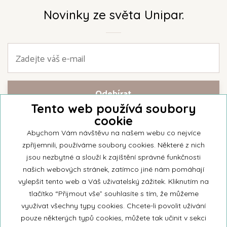
Novinky ze světa Unipar.
Tento web používá soubory
cookie
Přihlašte se k našemu newsletteru a buďte jako první informováni o
nejnovějších kolekcích svíček a aktualitách z rodinné firmy Unipar.
Abychom Vám návštěvu na našem webu co nejvíce
zpříjemnili, používáme soubory cookies. Některé z nich
jsou nezbytné a slouží k zajíštění správné funkčnosti
našich webových stránek, zatímco jiné nám pomáhají
vylepšit tento web a Váš uživatelský zážitek. Kliknutím na
© 2026 Unipar
tlačítko “Přijmout vše” souhlasíte s tím, že můžeme
využívat všechny typy cookies. Chcete-li povolit užívání
pouze některých typů cookies, můžete tak učinit v sekci
+420 571 651 531