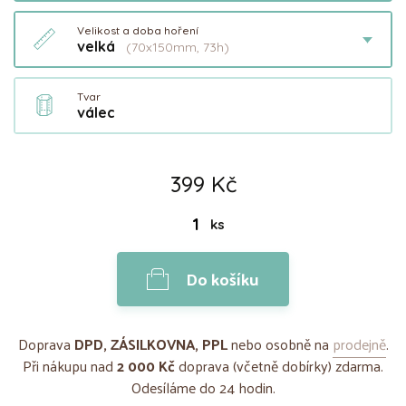
Velikost a doba hoření
velká
(70x150mm, 73h)
Tvar
válec
399 Kč
ks
Do košíku
Doprava
DPD, ZÁSILKOVNA, PPL
nebo osobně na
prodejně
.
Při nákupu nad
2 000 Kč
doprava (včetně dobírky) zdarma.
Odesíláme do 24 hodin.