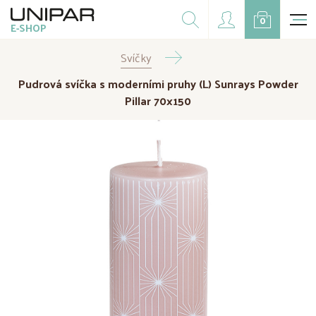
Dárkové balíčky
0
E-SHOP
Doplňky
Svíčky
CZK
EUR
Pudrová svíčka s moderními pruhy (L) Sunrays Powder
Doprodej
Pillar 70x150
Na přání
Kampaně