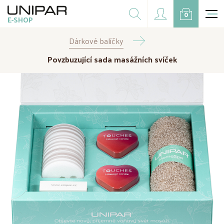
Dárkové balíčky
0
E-SHOP
Doplňky
Dárkové balíčky
CZK
EUR
Povzbuzující sada masážních svíček
Doprodej
Na přání
Kampaně