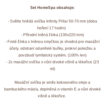
Set HomeSpa obsahuje:
- Světle hnědá svíčka Infinity Pillar 50-70 mm (doba
hoření 17 hodin)
- Přírodní lněná žínka (130x220 mm)
- Froté žínka s lněnou smyčkou je vhodná pro masážní
účely, odstraní odumřelé buňky, prokrví pokožku a
povzbudí lymfatický systém. (
100% len)
- 2x masážní svíčku s vůní divoké višně a lékořice (23
ml)
Masážní svíčka je směs kokosového oleje a
bambuckého másla, doplněná o vitamín E a vůni divoké
višně a lékořice.