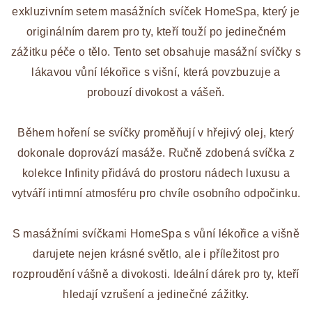
exkluzivním setem masážních svíček HomeSpa, který je
originálním darem pro ty, kteří touží po jedinečném
zážitku péče o tělo. Tento set obsahuje masážní svíčky s
lákavou vůní lékořice s višní, která povzbuzuje a
probouzí divokost a vášeň.
Během hoření se svíčky proměňují v hřejivý olej, který
dokonale doprovází masáže. Ručně zdobená svíčka z
kolekce Infinity přidává do prostoru nádech luxusu a
vytváří intimní atmosféru pro chvíle osobního odpočinku.
S masážními svíčkami HomeSpa s vůní lékořice a višně
darujete nejen krásné světlo, ale i příležitost pro
rozproudění vášně a divokosti. Ideální dárek pro ty, kteří
hledají vzrušení a jedinečné zážitky.