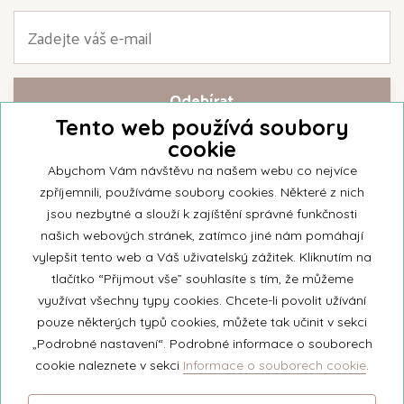
Tento web používá soubory
cookie
Přihlašte se k našemu newsletteru a buďte jako první informováni o
nejnovějších kolekcích svíček a aktualitách z rodinné firmy Unipar.
Abychom Vám návštěvu na našem webu co nejvíce
zpříjemnili, používáme soubory cookies. Některé z nich
jsou nezbytné a slouží k zajíštění správné funkčnosti
našich webových stránek, zatímco jiné nám pomáhají
vylepšit tento web a Váš uživatelský zážitek. Kliknutím na
© 2026 Unipar
tlačítko “Přijmout vše” souhlasíte s tím, že můžeme
využívat všechny typy cookies. Chcete-li povolit užívání
pouze některých typů cookies, můžete tak učinit v sekci
+420 571 651 531
„Podrobné nastavení“. Podrobné informace o souborech
eshop@unipar.cz
cookie naleznete v sekci
Informace o souborech cookie
.
Facebook