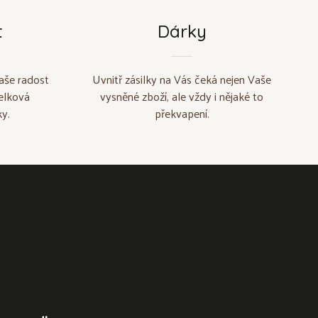
t
Dárky
aše radost
Uvnitř zásilky na Vás čeká nejen Vaše
elková
vysněné zboží, ale vždy i nějaké to
y.
překvapení.