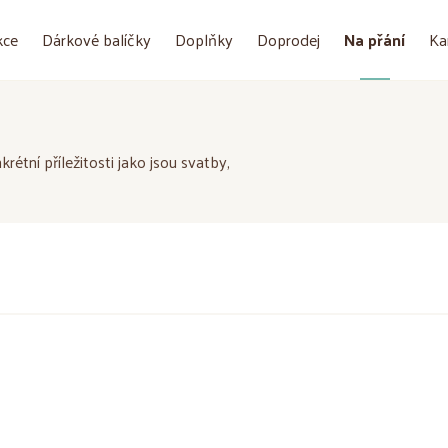
kce
Dárkové balíčky
Doplňky
Doprodej
Na přání
Ka
rétní příležitosti jako jsou svatby,