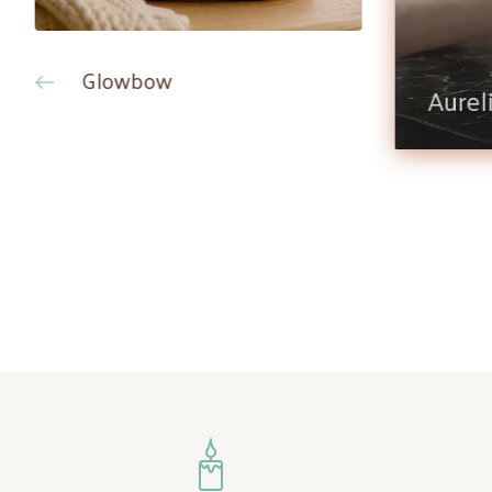
Glowbow
Aurel