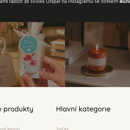
námi radost ze svíček Unipar na Instagramu se štítkem
#uni
e produkty
Hlavní kategorie
 současnost
Svíčky