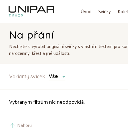
Úvod
Svíčky
Kole
E-SHOP
Na přání
Nechejte si vyrobit originální svíčky s vlastním textem pro konk
narozeniny, křest a jiné události.
Vše
Varianty svíček
Vybraným filtrům nic neodpovídá...
Nahoru