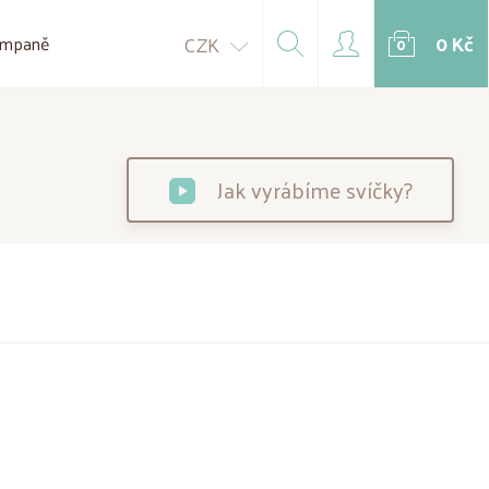
0 Kč
CZK
mpaně
0
Jak vyrábíme svíčky?