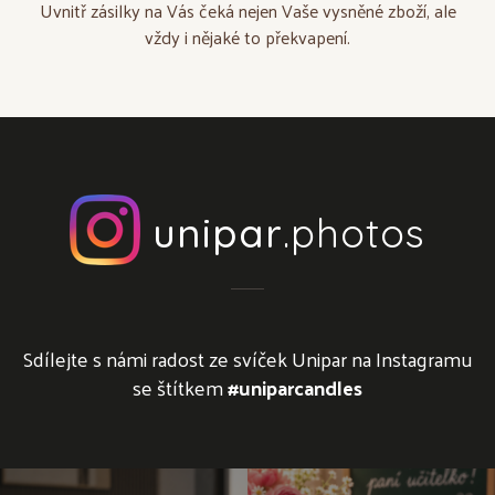
Uvnitř zásilky na Vás čeká nejen Vaše vysněné zboží, ale
vždy i nějaké to překvapení.
unipar
.photos
Sdílejte s námi radost ze svíček Unipar na Instagramu
se štítkem
#uniparcandles