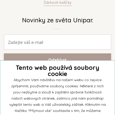
Dárkové balíčky
Novinky ze světa Unipar.
Tento web používá soubory
cookie
Přihlašte se k našemu newsletteru a buďte jako první informováni o
nejnovějších kolekcích svíček a aktualitách z rodinné firmy Unipar.
Abychom Vám návštěvu na našem webu co nejvíce
zpříjemnili, používáme soubory cookies. Některé z nich
jsou nezbytné a slouží k zajíštění správné funkčnosti
našich webových stránek, zatímco jiné nám pomáhají
vylepšit tento web a Váš uživatelský zážitek. Kliknutím na
© 2026 Unipar
tlačítko “Přijmout vše” souhlasíte s tím, že můžeme