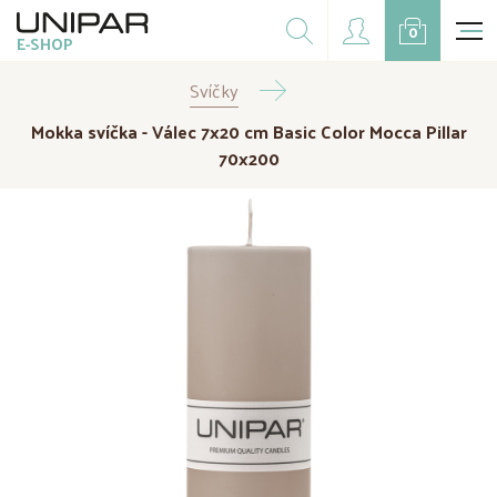
Dárkové balíčky
0
E-SHOP
Doplňky
Svíčky
CZK
EUR
Mokka svíčka - Válec 7x20 cm Basic Color Mocca Pillar
Doprodej
70x200
Na přání
Kampaně