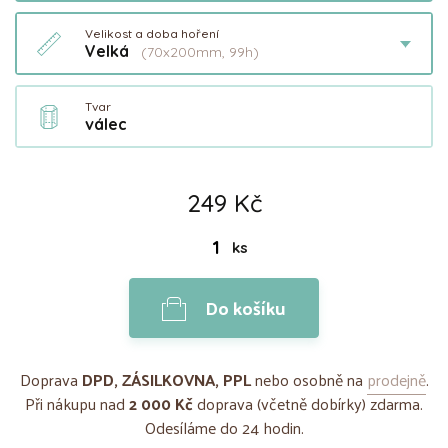
Velikost a doba hoření
Velká
(70x200mm, 99h)
Tvar
válec
249 Kč
ks
Do košíku
Doprava
DPD, ZÁSILKOVNA, PPL
nebo osobně na
prodejně
.
Při nákupu nad
2 000 Kč
doprava (včetně dobírky) zdarma.
Odesíláme do 24 hodin.