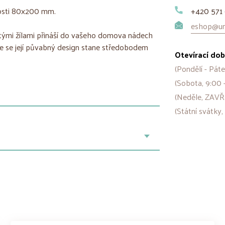
ikosti 80x200 mm.
+420 571 
eshop@uni
ými žílami přináší do vašeho domova nádech
kde se její půvabný design stane středobodem
Otevírací dob
(Pondělí - Páte
(Sobota, 9:00 
(Neděle, ZAVŘ
(Státní svátky,