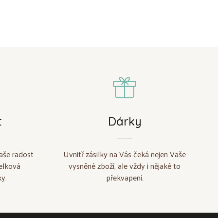
t
Dárky
aše radost
Uvnitř zásilky na Vás čeká nejen Vaše
elková
vysněné zboží, ale vždy i nějaké to
y.
překvapení.