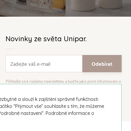
Novinky ze světa Unipar.
Přihlašte se k našemu newsletteru a buďte jako první informováni o
nejnovějších kolekcích svíček a aktualitách z rodinné firmy Unipar.
bytné a slouží k zajíštění správné funkčnosti
ačítko “Přijmout vše” souhlasíte s tím, že můžeme
i „Podrobné nastavení“. Podrobné informace o