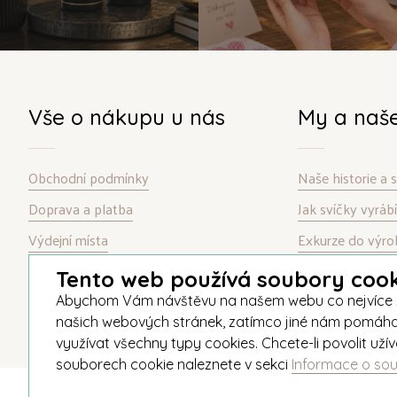
Vše o nákupu u nás
My a naš
Obchodní podmínky
Naše historie a
Doprava a platba
Jak svíčky vyrá
Výdejní místa
Exkurze do výro
Garance spokojenosti
Kontakt
Tento web používá soubory cook
Informace o souborech cookie
Abychom Vám návštěvu na našem webu co nejvíce zpří
našich webových stránek, zatímco jiné nám pomáhají v
využívat všechny typy cookies. Chcete-li povolit už
souborech cookie naleznete v sekci
Informace o so