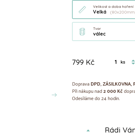
Velikost a doba hoření
Velká
(80x200mm,
Tvar
válec
799 Kč
ks
Doprava
DPD, ZÁSILKOVNA, 
Při nákupu nad
2 000 Kč
dopra
Odesíláme do 24 hodin.
Rádi V