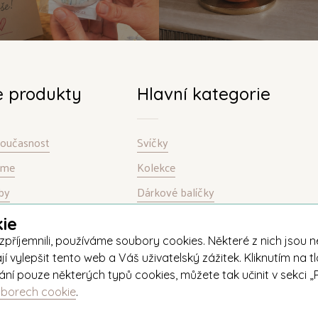
e produkty
Hlavní kategorie
 současnost
Svíčky
bíme
Kolekce
by
Dárkové balíčky
ie
jemnili, používáme soubory cookies. Některé z nich jsou nez
ylepšit tento web a Váš uživatelský zážitek. Kliknutím na tl
ívání pouze některých typů cookies, můžete tak učinit v sekc
uborech cookie
.