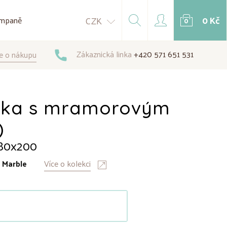
0 Kč
CZK
mpaně
0
Zákaznická linka
+420 571 651 531
e o nákupu
íčka s mramorovým
)
 80x200
:
Marble
Více o kolekci