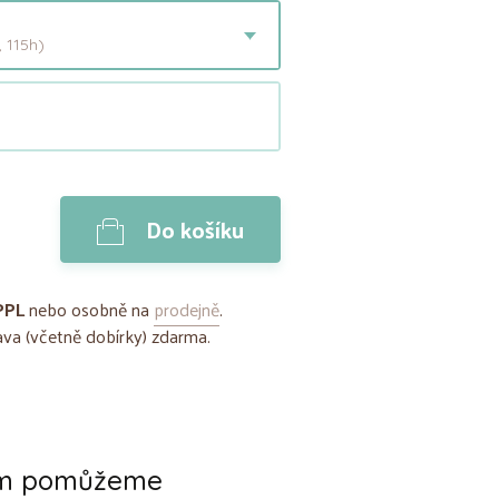
 115h)
Do košíku
PPL
nebo osobně na
prodejně
.
va (včetně dobírky) zdarma.
ám pomůžeme