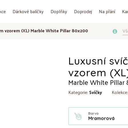
kce
Dárkové balíčky
Doplňky
Doprodej
Na přání
Ka
m vzorem (XL) Marble White Pillar 80x200
Vš
Luxusní sv
vzorem (XL
Marble White Pillar
Kategorie:
Svíčky
Kolekce
Barva
Mramorová