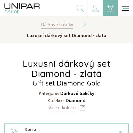
Dárkové balíčky
0
E-SHOP
Doplňky
Dárkové balíčky
CZK
EUR
Luxusní dárkový set Diamond - zlatá
Doprodej
Na přání
Luxusní dárkový set
Kampaně
Diamond - zlatá
Gift set Diamond Gold
Kategorie:
Dárkové balíčky
Kolekce:
Diamond
Více o kolekci
Barva