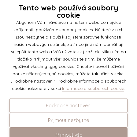
Tento web používá soubory
cookie
Přihlašte se k našemu newsletteru a buďte jako první informováni o
nejnovějších kolekcích svíček a aktualitách z rodinné firmy Unipar.
Abychom Vám návštěvu na našem webu co nejvíce
zpříjemnili, používáme soubory cookies. Některé z nich
jsou nezbytné a slouží k zajíštění správné funkčnosti
našich webových stránek, zatímco jiné nám pomáhají
vylepšit tento web a Váš uživatelský zážitek. Kliknutím na
© 2026 Unipar
tlačítko “Přijmout vše” souhlasíte s tím, že můžeme
využívat všechny typy cookies. Chcete-li povolit užívání
pouze některých typů cookies, můžete tak učinit v sekci
+420 571 651 531
„Podrobné nastavení“. Podrobné informace o souborech
eshop@unipar.cz
cookie naleznete v sekci
Informace o souborech cookie
.
Facebook
Podrobné nastavení
Instagram
Přijmout nezbytné
Přijmout vše