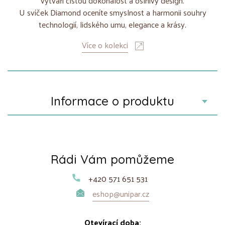
vytváří čistou dokonalost a oslnivý design.
U svíček Diamond oceníte smyslnost a harmonii souhry
technologií, lidského umu, elegance a krásy.
Více o kolekci
Informace o produktu
Rádi Vám pomůžeme
+420 571 651 531
eshop@unipar.cz
Otevírací doba: