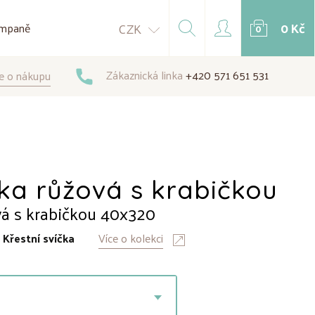
0 Kč
CZK
mpaně
0
Zákaznická linka
+420 571 651 531
e o nákupu
čka růžová s krabičkou
vá s krabičkou 40x320
:
Křestní svíčka
Více o kolekci