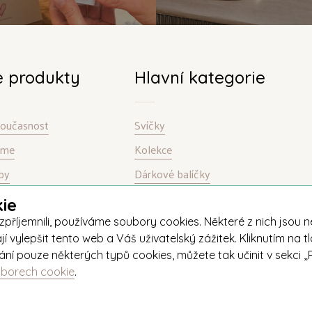
e produkty
Hlavní kategorie
 současnost
Svíčky
bíme
Kolekce
by
Dárkové balíčky
ie
jemnili, používáme soubory cookies. Některé z nich jsou nez
ylepšit tento web a Váš uživatelský zážitek. Kliknutím na tl
ívání pouze některých typů cookies, můžete tak učinit v sekc
uborech cookie
.
+420 571 651 531
eshop@unipar.cz