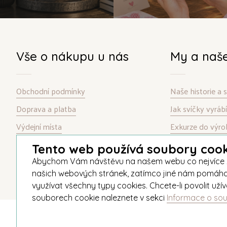
Vše o nákupu u nás
My a naš
Obchodní podmínky
Naše historie a
Doprava a platba
Jak svíčky vyrá
Výdejní místa
Exkurze do výro
Garance spokojenosti
Kontakt
Tento web používá soubory cook
Informace o souborech cookie
Abychom Vám návštěvu na našem webu co nejvíce zpří
našich webových stránek, zatímco jiné nám pomáhají v
využívat všechny typy cookies. Chcete-li povolit už
souborech cookie naleznete v sekci
Informace o so
© 2026 Unipar