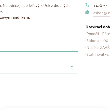
. Na svíčce je perleťový křížek z drobných
+420 571 
k.
eshop@uni
růžovým andílkem.
Otevírací dob
(Pondělí - Páte
(Sobota, 9:00 
(Neděle, ZAVŘ
(Státní svátky,