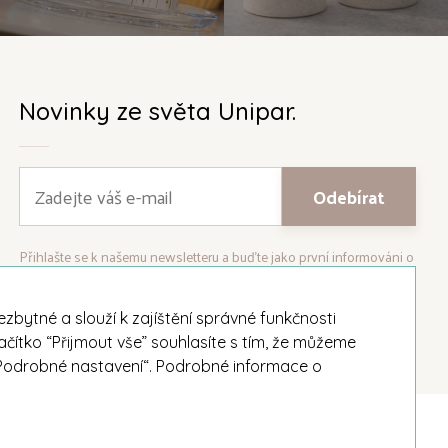
Novinky ze světa Unipar.
Přihlašte se k našemu newsletteru a buďte jako první informováni o
nejnovějších kolekcích svíček a aktualitách z rodinné firmy Unipar.
bytné a slouží k zajíštění správné funkčnosti
ačítko “Přijmout vše” souhlasíte s tím, že můžeme
i „Podrobné nastavení“. Podrobné informace o
Facebook
Instagram