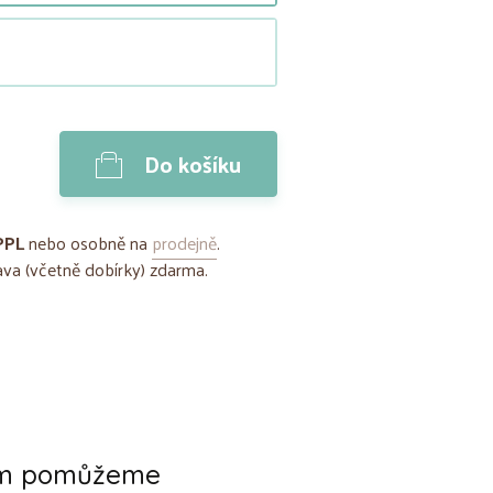
Do košíku
PPL
nebo osobně na
prodejně
.
va (včetně dobírky) zdarma.
ám pomůžeme