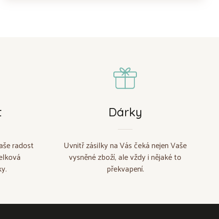
t
Dárky
aše radost
Uvnitř zásilky na Vás čeká nejen Vaše
elková
vysněné zboží, ale vždy i nějaké to
y.
překvapení.