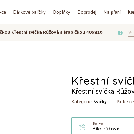
kce
Dárkové balíčky
Doplňky
Doprodej
Na přání
Ka
bičkou Křestní svíčka Růžová s krabičkou 40x320
Vš
Křestní sví
Křestní svíčka Růžo
Kategorie:
Svíčky
Kolekce
Barva
Bílo-růžová