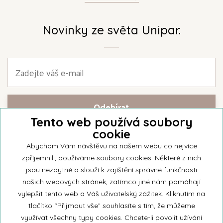
Novinky ze světa Unipar.
Tento web používá soubory
cookie
Přihlašte se k našemu newsletteru a buďte jako první informováni o
nejnovějších kolekcích svíček a aktualitách z rodinné firmy Unipar.
Abychom Vám návštěvu na našem webu co nejvíce
zpříjemnili, používáme soubory cookies. Některé z nich
jsou nezbytné a slouží k zajíštění správné funkčnosti
našich webových stránek, zatímco jiné nám pomáhají
vylepšit tento web a Váš uživatelský zážitek. Kliknutím na
© 2026 Unipar
tlačítko “Přijmout vše” souhlasíte s tím, že můžeme
využívat všechny typy cookies. Chcete-li povolit užívání