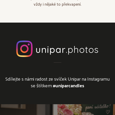
vždy i nějaké to překvapení.
unipar
.photos
Sdílejte s námi radost ze svíček Unipar na Instagramu
se štítkem
#uniparcandles