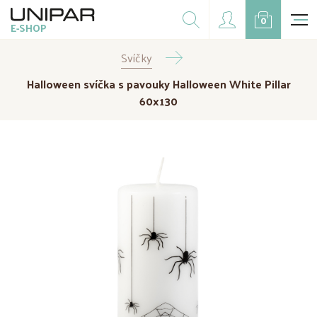
Dárkové balíčky
0
E-SHOP
Doplňky
Svíčky
CZK
EUR
Halloween svíčka s pavouky Halloween White Pillar
Doprodej
60x130
Na přání
Kampaně