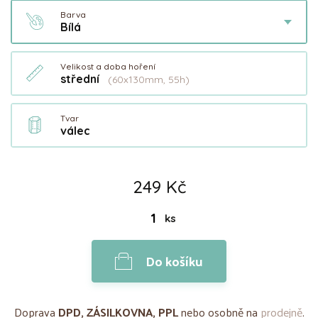
Barva
Bílá
Velikost a doba hoření
střední
(60x130mm, 55h)
Tvar
válec
249 Kč
ks
Do košíku
Doprava
DPD, ZÁSILKOVNA, PPL
nebo osobně na
prodejně
.