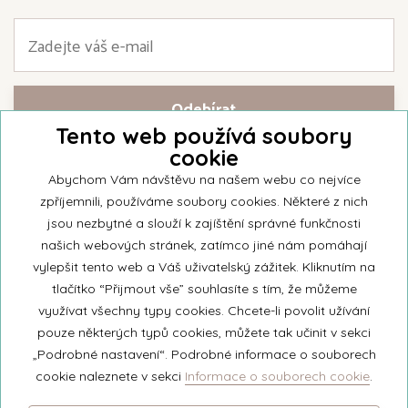
Tento web používá soubory
cookie
Přihlašte se k našemu newsletteru a buďte jako první informováni o
nejnovějších kolekcích svíček a aktualitách z rodinné firmy Unipar.
Abychom Vám návštěvu na našem webu co nejvíce
zpříjemnili, používáme soubory cookies. Některé z nich
jsou nezbytné a slouží k zajíštění správné funkčnosti
našich webových stránek, zatímco jiné nám pomáhají
vylepšit tento web a Váš uživatelský zážitek. Kliknutím na
© 2026 Unipar
tlačítko “Přijmout vše” souhlasíte s tím, že můžeme
využívat všechny typy cookies. Chcete-li povolit užívání
pouze některých typů cookies, můžete tak učinit v sekci
+420 571 651 531
„Podrobné nastavení“. Podrobné informace o souborech
eshop@unipar.cz
cookie naleznete v sekci
Informace o souborech cookie
.