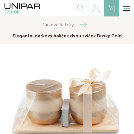
Dárkové balíčky
0
E-SHOP
Doplňky
Dárkové balíčky
CZK
EUR
Elegantní dárkový balíček dvou svíček Dusky Gold
Doprodej
Na přání
Kampaně