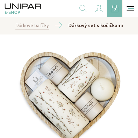
Dárkové balíčky
0
E-SHOP
Doplňky
Dárkové balíčky
CZK
Dárkový set s kočičkami
EUR
Doprodej
Na přání
Kampaně