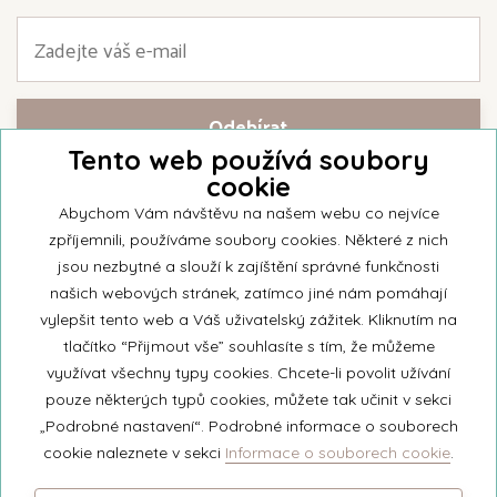
Tento web používá soubory
cookie
Přihlašte se k našemu newsletteru a buďte jako první informováni o
nejnovějších kolekcích svíček a aktualitách z rodinné firmy Unipar.
Abychom Vám návštěvu na našem webu co nejvíce
zpříjemnili, používáme soubory cookies. Některé z nich
jsou nezbytné a slouží k zajíštění správné funkčnosti
našich webových stránek, zatímco jiné nám pomáhají
vylepšit tento web a Váš uživatelský zážitek. Kliknutím na
© 2026 Unipar
tlačítko “Přijmout vše” souhlasíte s tím, že můžeme
využívat všechny typy cookies. Chcete-li povolit užívání
pouze některých typů cookies, můžete tak učinit v sekci
+420 571 651 531
„Podrobné nastavení“. Podrobné informace o souborech
eshop@unipar.cz
cookie naleznete v sekci
Informace o souborech cookie
.