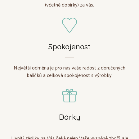
(včetně dobírky) za vás.
Spokojenost
Největší odměna je pro nás vaše radost z doručených
balíčků a celková spokojenost s výrobky.
Dárky
Uvnitř zásilky na Vás čeká nejen Vaše vysněné zboží, ale