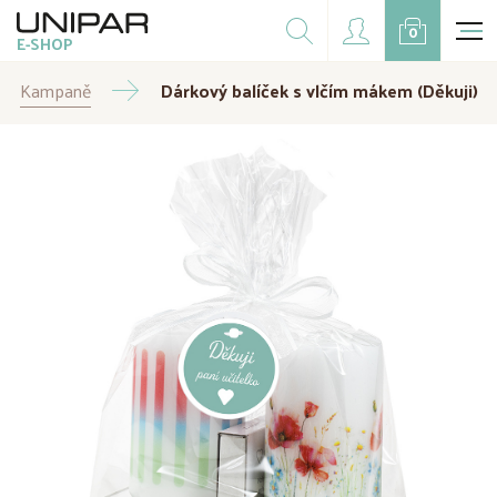
Dárkové balíčky
0
E-SHOP
Doplňky
Kampaně
Dárkový balíček s vlčím mákem (Děkuji)
CZK
EUR
Doprodej
Na přání
Kampaně