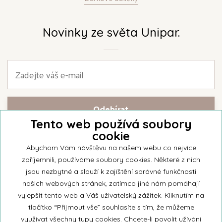
Novinky ze světa Unipar.
Tento web používá soubory
cookie
Přihlašte se k našemu newsletteru a buďte jako první informováni o
nejnovějších kolekcích svíček a aktualitách z rodinné firmy Unipar.
Abychom Vám návštěvu na našem webu co nejvíce
zpříjemnili, používáme soubory cookies. Některé z nich
jsou nezbytné a slouží k zajíštění správné funkčnosti
našich webových stránek, zatímco jiné nám pomáhají
vylepšit tento web a Váš uživatelský zážitek. Kliknutím na
© 2026 Unipar
tlačítko “Přijmout vše” souhlasíte s tím, že můžeme
využívat všechny typy cookies. Chcete-li povolit užívání