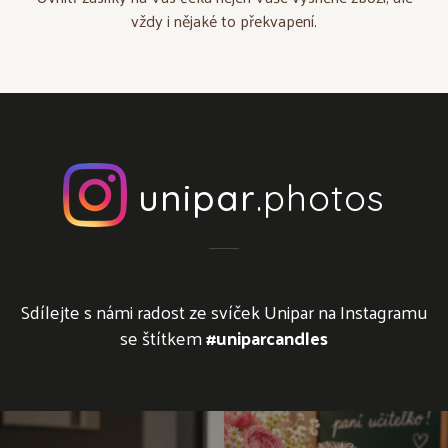
vždy i nějaké to překvapení.
unipar
.photos
Sdílejte s námi radost ze svíček Unipar na Instagramu
se štítkem
#uniparcandles