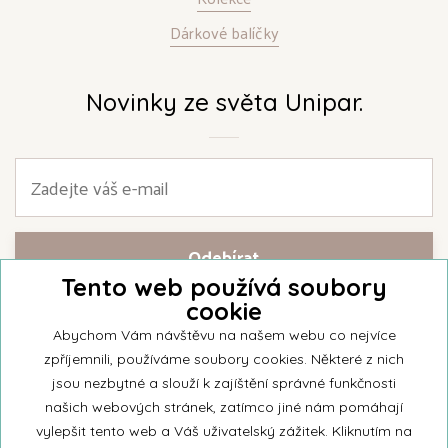
Dárkové balíčky
Novinky ze světa Unipar.
Tento web používá soubory
cookie
Přihlašte se k našemu newsletteru a buďte jako první informováni o
nejnovějších kolekcích svíček a aktualitách z rodinné firmy Unipar.
Abychom Vám návštěvu na našem webu co nejvíce
zpříjemnili, používáme soubory cookies. Některé z nich
jsou nezbytné a slouží k zajíštění správné funkčnosti
našich webových stránek, zatímco jiné nám pomáhají
vylepšit tento web a Váš uživatelský zážitek. Kliknutím na