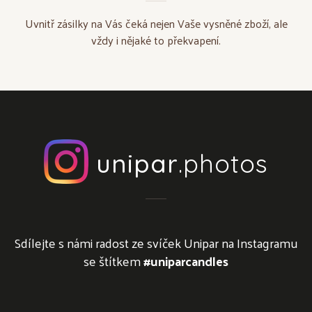
Uvnitř zásilky na Vás čeká nejen Vaše vysněné zboží, ale
vždy i nějaké to překvapení.
unipar
.photos
Sdílejte s námi radost ze svíček Unipar na Instagramu
se štítkem
#uniparcandles