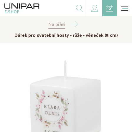
Dárkové balíčky
0
E-SHOP
Doplňky
Na přání
CZK
EUR
Dárek pro svatební hosty - růže - věneček (5 cm)
Doprodej
Na přání
Kampaně