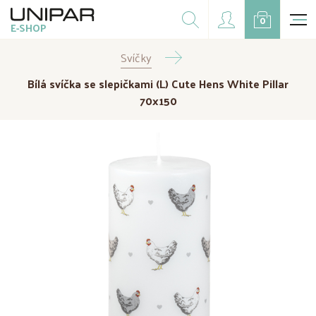
Dárkové balíčky
0
E-SHOP
Doplňky
Svíčky
CZK
EUR
Bílá svíčka se slepičkami (L) Cute Hens White Pillar
Doprodej
70x150
Na přání
Kampaně