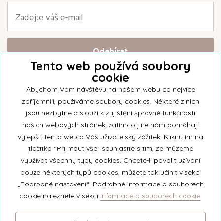
Tento web používá soubory
cookie
Přihlašte se k našemu newsletteru a buďte jako první informováni o
nejnovějších kolekcích svíček a aktualitách z rodinné firmy Unipar.
Abychom Vám návštěvu na našem webu co nejvíce
zpříjemnili, používáme soubory cookies. Některé z nich
jsou nezbytné a slouží k zajíštění správné funkčnosti
našich webových stránek, zatímco jiné nám pomáhají
vylepšit tento web a Váš uživatelský zážitek. Kliknutím na
© 2026 Unipar
tlačítko “Přijmout vše” souhlasíte s tím, že můžeme
využívat všechny typy cookies. Chcete-li povolit užívání
pouze některých typů cookies, můžete tak učinit v sekci
+420 571 651 531
„Podrobné nastavení“. Podrobné informace o souborech
eshop@unipar.cz
cookie naleznete v sekci
Informace o souborech cookie
.
Facebook