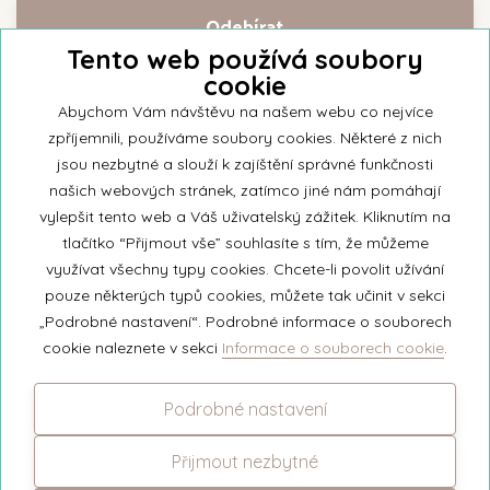
Tento web používá soubory
cookie
Přihlašte se k našemu newsletteru a buďte jako první informováni o
nejnovějších kolekcích svíček a aktualitách z rodinné firmy Unipar.
Abychom Vám návštěvu na našem webu co nejvíce
zpříjemnili, používáme soubory cookies. Některé z nich
jsou nezbytné a slouží k zajíštění správné funkčnosti
našich webových stránek, zatímco jiné nám pomáhají
vylepšit tento web a Váš uživatelský zážitek. Kliknutím na
© 2026 Unipar
tlačítko “Přijmout vše” souhlasíte s tím, že můžeme
využívat všechny typy cookies. Chcete-li povolit užívání
pouze některých typů cookies, můžete tak učinit v sekci
+420 571 651 531
„Podrobné nastavení“. Podrobné informace o souborech
eshop@unipar.cz
cookie naleznete v sekci
Informace o souborech cookie
.
Facebook
Podrobné nastavení
Instagram
Přijmout nezbytné