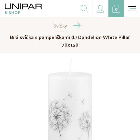
Dárkové balíčky
0
E-SHOP
Doplňky
Svíčky
CZK
EUR
Bílá svíčka s pampeliškami (L) Dandelion White Pillar
Doprodej
70x150
Na přání
Kampaně