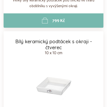
obdélníku s vyvýšenými okraji.
799 Kč
Bílý keramický podtácek s okraji -
čtverec
10 x 10 cm