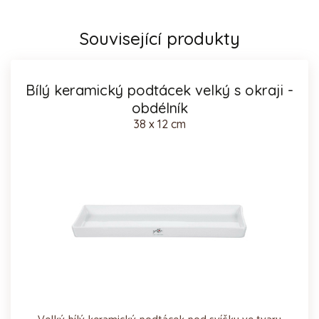
Související produkty
Bílý keramický podtácek velký s okraji -
obdélník
38 x 12 cm
Velký bílý keramický podtácek pod svíčku ve tvaru