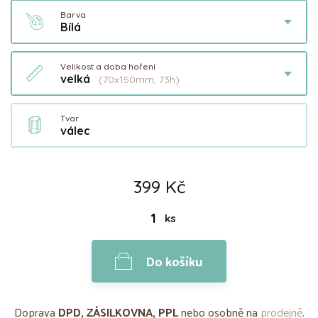
Barva
Bílá
Velikost a doba hoření
velká
(70x150mm, 73h)
Tvar
válec
399 Kč
ks
Do košíku
Doprava
DPD, ZÁSILKOVNA, PPL
nebo osobně na
prodejně
.