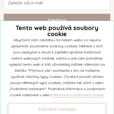
Tento web používá soubory
cookie
Přihlašte se k našemu newsletteru a buďte jako první informováni o
nejnovějších kolekcích svíček a aktualitách z rodinné firmy Unipar.
Abychom Vám návštěvu na našem webu co nejvíce
zpříjemnili, používáme soubory cookies. Některé z nich
jsou nezbytné a slouží k zajíštění správné funkčnosti
našich webových stránek, zatímco jiné nám pomáhají
vylepšit tento web a Váš uživatelský zážitek. Kliknutím na
© 2026 Unipar
tlačítko “Přijmout vše” souhlasíte s tím, že můžeme
využívat všechny typy cookies. Chcete-li povolit užívání
pouze některých typů cookies, můžete tak učinit v sekci
+420 571 651 531
„Podrobné nastavení“. Podrobné informace o souborech
eshop@unipar.cz
cookie naleznete v sekci
Informace o souborech cookie
.
Facebook
Podrobné nastavení