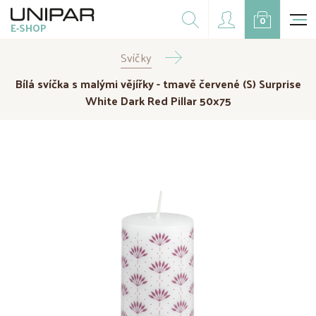
Dárkové balíčky
0
E-SHOP
Doplňky
Svíčky
CZK
EUR
Bílá svíčka s malými vějířky - tmavě červené (S) Surprise
Doprodej
White Dark Red Pillar 50x75
Na přání
Kampaně