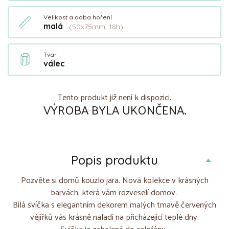
Velikost a doba hoření
malá
(50x75mm, 18h)
Tvar
válec
Tento produkt již není k dispozici.
VÝROBA BYLA UKONČENA.
Popis produktu
Pozvěte si domů kouzlo jara. Nová kolekce v krásných
barvách, která vám rozveselí domov.
Bílá svíčka s elegantním dekorem malých tmavě červených
vějířků vás krásně naladí na přicházející teplé dny.
Svíčka je zabalená do celofánu.